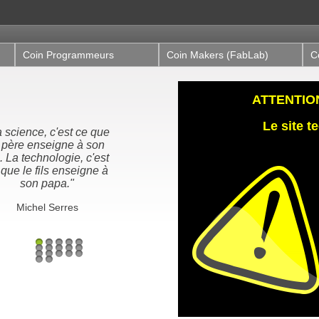
Coin Programmeurs
Coin Makers (FabLab)
C
ATTENTION,
Le site 
est ce que
"Nous n'héritons pas de
gne à son
la terre de nos ancêtres,
ogie, c'est
nous l'empruntons à nos
enseigne à
enfants"
a."
Proverbe Amérindien /
Antoine de St-Exupéry
rres
1
2
3
4
5
6
7
8
9
10
11
12
13
14
15
16
17