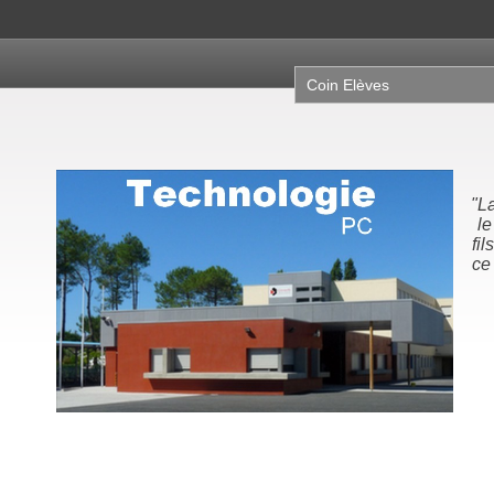
Coin Elèves
"La science, c'
le père ensei
fils. La technol
ce que le fils 
son pap
Michel Se