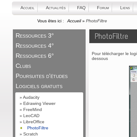
Accueil
Actualités
FAQ
Forum
Liens
Vous êtes ici :
Accueil
»
PhotoFiltre
PhotoFiltre
Ressources 3°
Ressources 4°
Pour télécharger le logi
Ressources 6°
dessous
Clubs
Poursuites d'études
Logiciels gratuits
»
Audacity
»
Edrawing Viewer
»
FreeMind
»
LeoCAD
»
LibreOffice
PhotoFiltre
»
Scratch