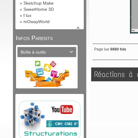
»
Sketchup Make
»
SweetHome 3D
»
f.lux
»
mOwayWorld
Infos Parents
Page lue
9880 fois
Boîte à outils

Réactions à c