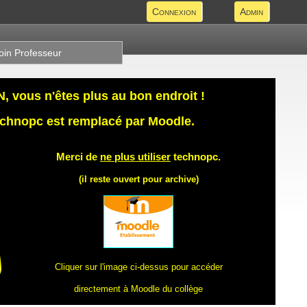
Connexion
Admin
oin Professeur
 vous n'êtes plus au bon endroit !
technopc est remplacé par Moodle.
Merci de
ne plus utiliser
technopc.
(il reste ouvert pour archive)
Cliquer sur l'image ci-dessus pour accéder
directement à Moodle du collège