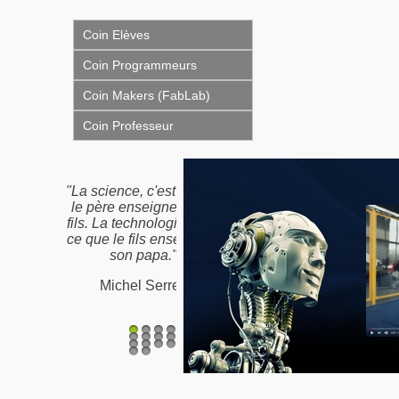
Coin Elèves
Coin Programmeurs
Coin Makers (FabLab)
Coin Professeur
science, c'est ce que
"Nous n'héritons pas de
père enseigne à son
la terre de nos ancêtres,
 La technologie, c'est
nous l'empruntons à nos
ue le fils enseigne à
enfants"
son papa."
Proverbe Amérindien /
Michel Serres
Antoine de St-Exupéry
1
2
3
4
5
6
7
8
9
10
11
12
13
14
15
16
17