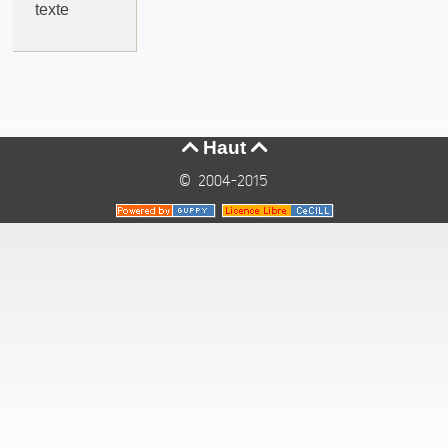
texte
Haut


© 2004-2015