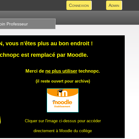
Connexion
Admin
oin Professeur
 vous n'êtes plus au bon endroit !
technopc est remplacé par Moodle.
Merci de
ne plus utiliser
technopc.
(il reste ouvert pour archive)
Cliquer sur l'image ci-dessus pour accéder
directement à Moodle du collège