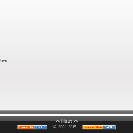
rive
Haut


© 2004-2015