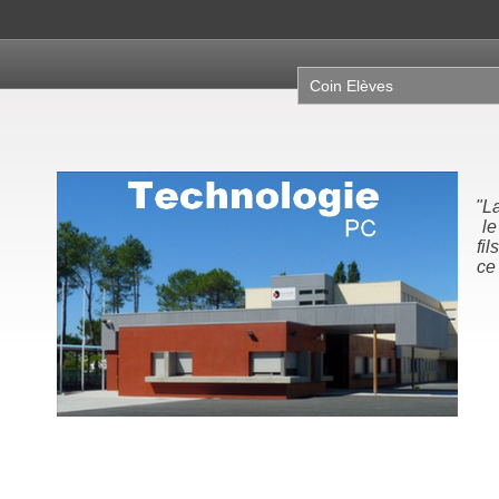
Coin Elèves
"La
le
fil
ce