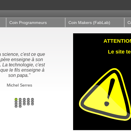
Coin Programmeurs
Coin Makers (FabLab)
C
ATTENTION,
Le site 
 science, c'est ce que
 père enseigne à son
s. La technologie, c'est
 que le fils enseigne à
son papa."
Michel Serres
1
2
3
4
5
6
7
8
9
10
11
12
13
14
15
16
17