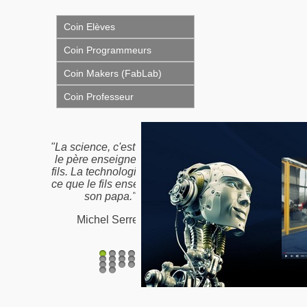
Coin Elèves
Coin Programmeurs
Coin Makers (FabLab)
Coin Professeur
"La science, c'est ce que
le père enseigne à son
fils. La technologie, c'est
ce que le fils enseigne à
son papa."
Michel Serres
1
2
3
4
5
6
7
8
9
10
11
12
13
14
15
16
17