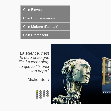
Coin Elèves
Coin Programmeurs
Coin Makers (FabLab)
Coin Professeur
"Nous n'héritons pas de
la terre de nos ancêtres,
nous l'empruntons à nos
enfants"
Proverbe Amérindien /
Antoine de St-Exupéry
1
2
3
4
5
6
7
8
9
10
11
12
13
14
15
16
17