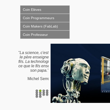
Coin Elèves
Coin Programmeurs
Coin Makers (FabLab)
Coin Professeur
"Nous n'héritons pas de
la terre de nos ancêtres,
nous l'empruntons à nos
enfants"
Proverbe Amérindien /
Antoine de St-Exupéry
1
2
3
4
5
6
7
8
9
10
11
12
13
14
15
16
17