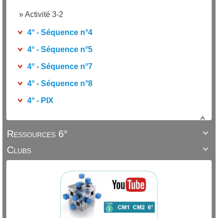
»
Activité 3-2
4° - Séquence n°4
4° - Séquence n°5
4° - Séquence n°7
4° - Séquence n°8
4° - PIX
Ressources 6°

Clubs
