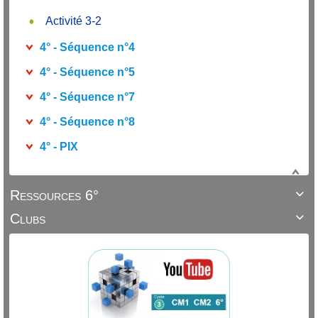
Activité 3-2
4° - Séquence n°4
4° - Séquence n°5
4° - Séquence n°7
4° - Séquence n°8
4° - PIX
Ressources 6°

Clubs
