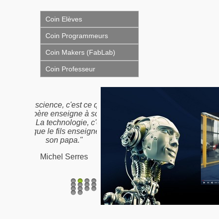
Coin Elèves
Coin Programmeurs
Coin Makers (FabLab)
Coin Professeur
"Nous n'héritons pas de
la terre de nos ancêtres,
nous l'empruntons à nos
enfants"
Proverbe Amérindien /
Antoine de St-Exupéry
1
2
3
4
5
6
7
8
9
10
11
12
13
14
15
16
17