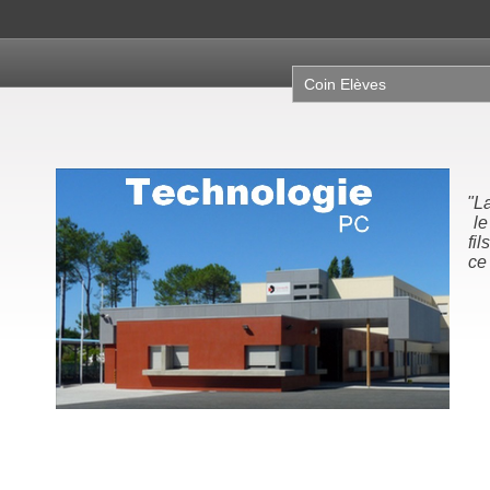
Coin Elèves
"La
le
fil
ce