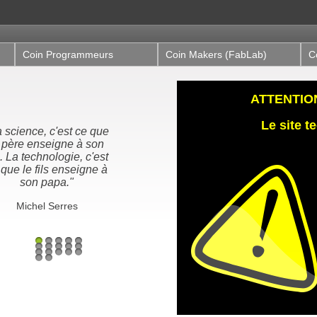
Coin Programmeurs
Coin Makers (FabLab)
C
ATTENTION,
Le site 
 science, c'est ce que
 père enseigne à son
s. La technologie, c'est
 que le fils enseigne à
son papa."
Michel Serres
1
2
3
4
5
6
7
8
9
10
11
12
13
14
15
16
17