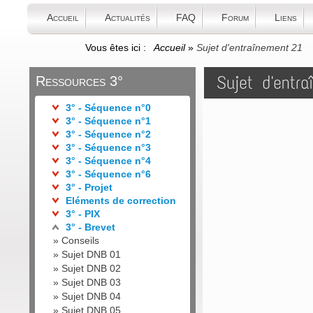
Accueil
Actualités
FAQ
Forum
Liens
Vous êtes ici :
Accueil
»
Sujet d'entraînement 21
Sujet d'entr
Ressources 3°
3° - Séquence n°0
3° - Séquence n°1
3° - Séquence n°2
3° - Séquence n°3
3° - Séquence n°4
3° - Séquence n°6
3° - Projet
Eléments de correction
3° - PIX
3° - Brevet
»
Conseils
»
Sujet DNB 01
»
Sujet DNB 02
»
Sujet DNB 03
»
Sujet DNB 04
»
Sujet DNB 05