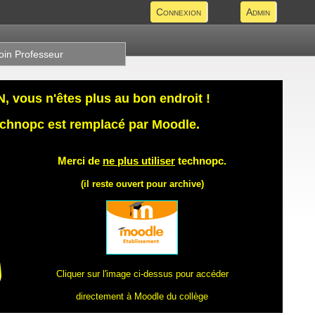
Connexion
Admin
oin Professeur
 vous n'êtes plus au bon endroit !
technopc est remplacé par Moodle.
Merci de
ne plus utiliser
technopc.
(il reste ouvert pour archive)
Cliquer sur l'image ci-dessus pour accéder
directement à Moodle du collège