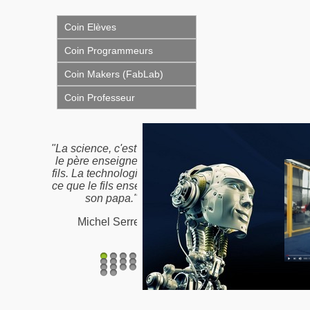
Coin Elèves
Coin Programmeurs
Coin Makers (FabLab)
Coin Professeur
"Nous n'héritons pas de
la terre de nos ancêtres,
nous l'empruntons à nos
enfants"
Proverbe Amérindien /
Antoine de St-Exupéry
1
2
3
4
5
6
7
8
9
10
11
12
13
14
15
16
17