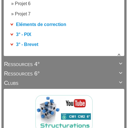
»
Projet 6
»
Projet 7
Eléments de correction
3° - PIX
3° - Brevet
Ressources 4°

Ressources 6°

Clubs
