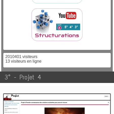
2010401 visiteurs
13 visiteurs en ligne
3° - Projet 4