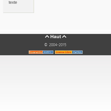
texte
Haut


© 2004-2015