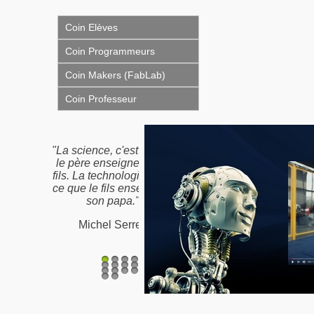
Coin Elèves
Coin Programmeurs
Coin Makers (FabLab)
Coin Professeur
"La science, c'est ce que
le père enseigne à son
fils. La technologie, c'est
ce que le fils enseigne à
son papa."
Michel Serres
1
2
3
4
5
6
7
8
9
10
11
12
13
14
15
16
17