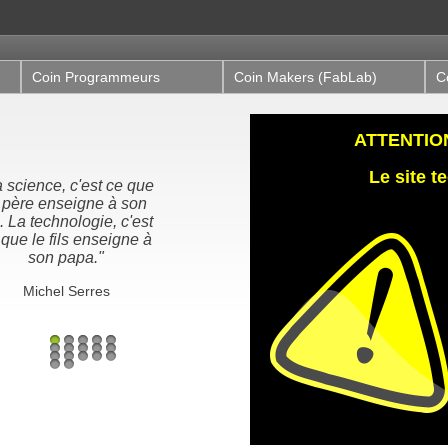
Coin Programmeurs
Coin Makers (FabLab)
C
ATTENTION,
Le site 
 science, c'est ce que
 père enseigne à son
s. La technologie, c'est
 que le fils enseigne à
son papa."
Michel Serres
1
2
3
4
5
6
7
8
9
10
11
12
13
14
15
16
17