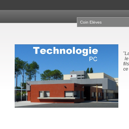
Coin Elèves
"La
le
fil
ce