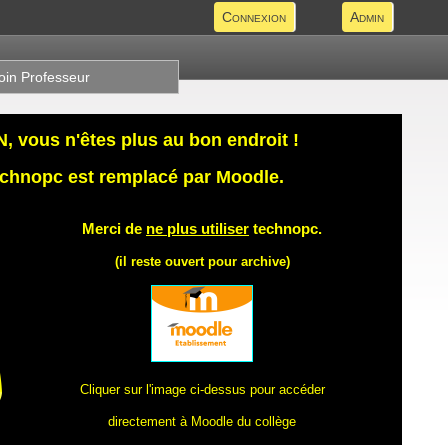
Connexion
Admin
oin Professeur
 vous n'êtes plus au bon endroit !
technopc est remplacé par Moodle.
Merci de
ne plus utiliser
technopc.
(il reste ouvert pour archive)
Cliquer sur l'image ci-dessus pour accéder
directement à Moodle du collège