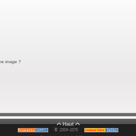
ne image ?
Haut


© 2004-2015