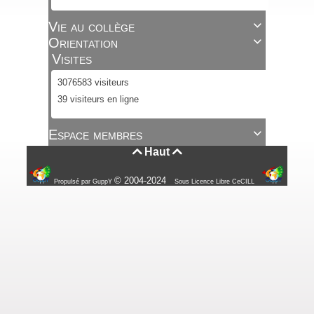
Vie au collège

Orientation

Visites
3076583 visiteurs
39 visiteurs en ligne
Espace membres

Haut


© 2004-2024
Propulsé par GuppY
Sous Licence Libre CeCILL