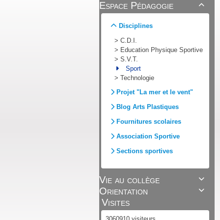
Espace Pédagogie

Disciplines
>
C.D.I.
>
Education Physique Sportive
>
S.V.T.
Sport
>
Technologie
Projet "La mer et le vent"
Blog Arts Plastiques
Fournitures scolaires
Association Sportive
Sections sportives
Vie au collège

Orientation

Visites
3060910 visiteurs