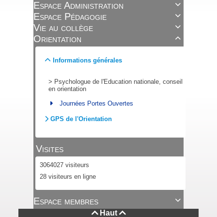
Espace Administration

Espace Pédagogie

Vie au collège

Orientation

Informations générales
>
Psychologue de l'Education nationale, conseil
en orientation
Journées Portes Ouvertes
GPS de l'Orientation
Visites
3064027 visiteurs
28 visiteurs en ligne
Espace membres

Haut

