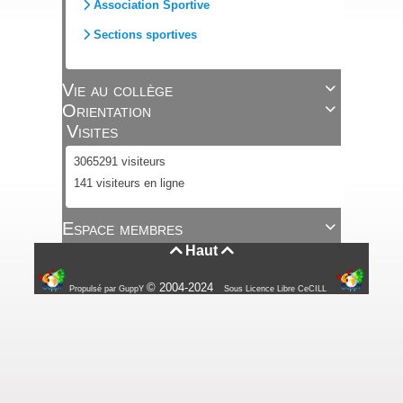
Association Sportive
Sections sportives
Vie au collège

Orientation

Visites
3065291 visiteurs
141 visiteurs en ligne
Espace membres

Haut


© 2004-2024
Propulsé par GuppY
Sous Licence Libre CeCILL