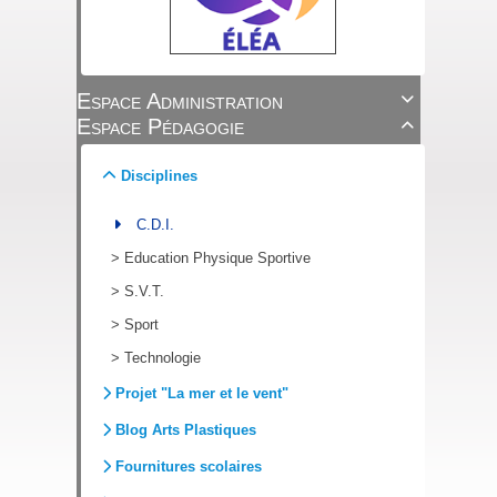
Espace Administration

Espace Pédagogie

Disciplines
C.D.I.
>
Education Physique Sportive
>
S.V.T.
>
Sport
>
Technologie
Projet "La mer et le vent"
Blog Arts Plastiques
Fournitures scolaires