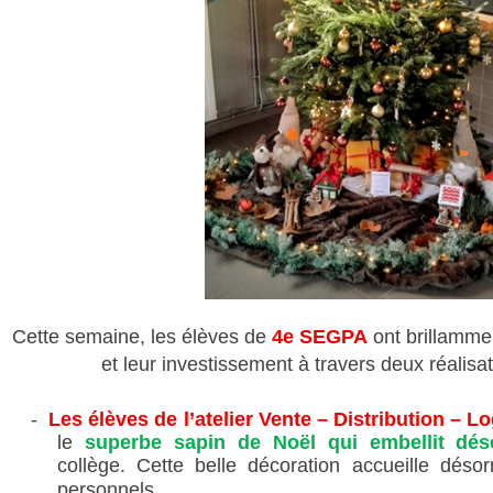
--
Cette semaine, les élèves de
4e SEGPA
ont brillamme
et leur
investissement à travers deux réalisa
-
Les élèves de l’atelier
Vente – Distribution – Lo
le
superbe
sapin de Noël
qui embellit dés
collège. Cette belle décoration accueille déso
personnels.