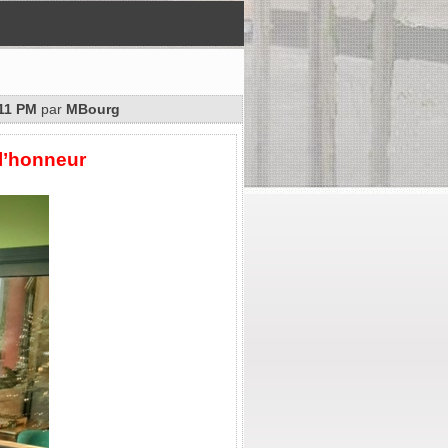
:11 PM
par
MBourg
l’honneur