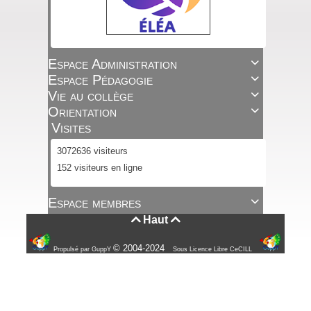
Espace Administration

Espace Pédagogie

Vie au collège

Orientation

Visites
3072636 visiteurs
152 visiteurs en ligne
Espace membres

Haut


© 2004-2024
Propulsé par GuppY
Sous Licence Libre CeCILL